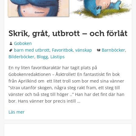
Skrik, gråt, utbrott – och förlåt
Författare
Goboken
Taggar
Kategorier
barn med utbrott
,
Favoritbok
,
vänskap
Barnböcker
,
Bilderböcker
,
Blogg
,
Lästips
En ny liten favoritkaraktär har tagit plats på
Gobokenredaktionen – Åsktrollet! En fantastiskt fin bok
från Aprilkind om ett litet troll som bor med sina vänner
”strax utanför skogen, några steg rakt fram, ett steg till
vänster och två steg till höger ..” Han har det fint där han
bor. Hans vänner bor precis intill …
Läs mer