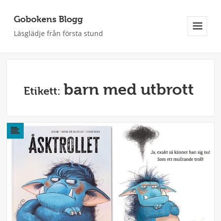
Gobokens Blogg
Läsglädje från första stund
Meny
Och
Widgets
barn med utbrott
Etikett: