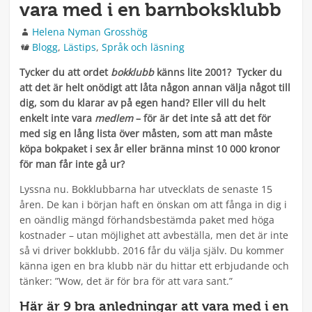
vara med i en barnboksklubb
Författare
Helena Nyman Grosshög
Kategorier
Blogg
,
Lästips
,
Språk och läsning
Tycker du att ordet
bokklubb
känns lite 2001? Tycker du
att det är helt onödigt att låta någon annan välja något till
dig, som du klarar av på egen hand? Eller vill du helt
enkelt inte vara
medlem
– för är det inte så att det för
med sig en lång lista över måsten, som att man måste
köpa bokpaket i sex år eller bränna minst 10 000 kronor
för man får inte gå ur?
Lyssna nu. Bokklubbarna har utvecklats de senaste 15
åren. De kan i början haft en önskan om att fånga in dig i
en oändlig mängd förhandsbestämda paket med höga
kostnader – utan möjlighet att avbeställa, men det är inte
så vi driver bokklubb. 2016 får du välja själv. Du kommer
känna igen en bra klubb när du hittar ett erbjudande och
tänker: ”Wow, det är för bra för att vara sant.”
Här är 9 bra anledningar att vara med i en