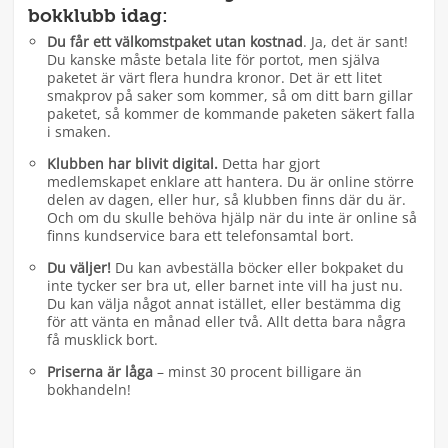
bokklubb idag:
Du får ett välkomstpaket utan kostnad
. Ja, det är sant!
Du kanske måste betala lite för portot, men själva
paketet är värt flera hundra kronor. Det är ett litet
smakprov på saker som kommer, så om ditt barn gillar
paketet, så kommer de kommande paketen säkert falla
i smaken.
Klubben har blivit digital.
Detta har gjort
medlemskapet enklare att hantera. Du är online större
delen av dagen, eller hur, så klubben finns där du är.
Och om du skulle behöva hjälp när du inte är online så
finns kundservice bara ett telefonsamtal bort.
Du väljer!
Du kan avbeställa böcker eller bokpaket du
inte tycker ser bra ut, eller barnet inte vill ha just nu.
Du kan välja något annat istället, eller bestämma dig
för att vänta en månad eller två. Allt detta bara några
få musklick bort.
Priserna är låga
– minst 30 procent billigare än
bokhandeln!