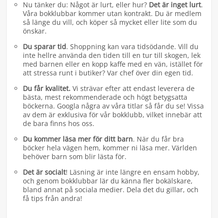
Nu tänker du: Något är lurt, eller hur?
Det är inget lurt
.
Våra bokklubbar kommer utan kontrakt. Du är medlem
så länge du vill, och köper så mycket eller lite som du
önskar.
Du sparar tid
. Shoppning kan vara tidsödande. Vill du
inte hellre använda den tiden till en tur till skogen, lek
med barnen eller en kopp kaffe med en vän, istället för
att stressa runt i butiker? Var chef över din egen tid.
Du får kvalitet.
Vi strävar efter att endast leverera de
bästa, mest rekommenderade och högt betygsatta
böckerna. Googla några av våra titlar så får du se! Vissa
av dem är exklusiva för vår bokklubb, vilket innebär att
de bara finns hos oss.
Du kommer läsa mer för ditt barn
. När du får bra
böcker hela vägen hem, kommer ni läsa mer. Världen
behöver barn som blir lästa för.
Det är socialt
! Läsning är inte längre en ensam hobby,
och genom bokklubbar lär du känna fler bokälskare,
bland annat på sociala medier. Dela det du gillar, och
få tips från andra!