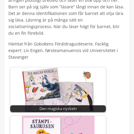
åringen plötsligt bredvid och läser en bok upp och ner.
Barn ser på sig själv som ”läsare” långt innan de kan läsa.
Det är denna identifikationen som får barnet att vilja lära
sig läsa. Läsning är på många sätt en
socialiseringsprocess. När du läser högt för barnet, blir
du en fin förebild.
Hämtat från Gobokens Föräldraguideserie. Facklig
expert: Liv Engen, førsteamanuensis vid Universitetet i
Stavanger
Den magiska nyckeln