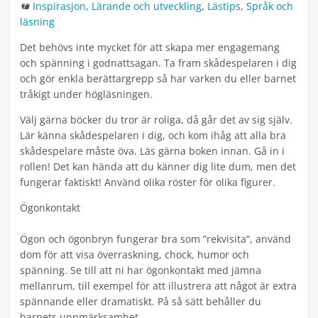
Kategorier
Inspirasjon
,
Lärande och utveckling
,
Lästips
,
Språk och
läsning
Det behövs inte mycket för att skapa mer engagemang
och spänning i godnattsagan. Ta fram skådespelaren i dig
och gör enkla berättargrepp så har varken du eller barnet
tråkigt under högläsningen.
Välj gärna böcker du tror är roliga, då går det av sig själv.
Lär känna skådespelaren i dig, och kom ihåg att alla bra
skådespelare måste öva. Läs gärna boken innan. Gå in i
rollen! Det kan hända att du känner dig lite dum, men det
fungerar faktiskt! Använd olika röster för olika figurer.
Ögonkontakt
Ögon och ögonbryn fungerar bra som ”rekvisita”, använd
dom för att visa överraskning, chock, humor och
spänning. Se till att ni har ögonkontakt med jämna
mellanrum, till exempel för att illustrera att något är extra
spännande eller dramatiskt. På så sätt behåller du
barnets uppmärksamhet.