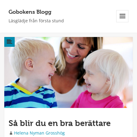
Gobokens Blogg
Läsglädje från första stund
Meny
Och
Widgets
Så blir du en bra berättare
Författare
Helena Nyman Grosshög