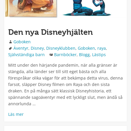
Den nya Disneyhjälten
Författare
Goboken
Taggar
Äventyr
,
Disney
,
Disneyklubben
,
Goboken
,
raya
,
Kategorier
Självständiga barn
Barnböcker
,
Blogg
,
Lästips
Mitt under den härjande pandemin, när alla gränser är
stängda, alla länder ser till sitt eget bästa och alla
förespråkar olika vägar för att bekämpa detta virus, denna
farsot, släpper Disney filmen om Raya och den sista
draken. En på många sätt klassisk Disneyhistoria, ett
spännande sagoäventyr med ett lyckligt slut, men ändå så
annorlunda …
Läs mer