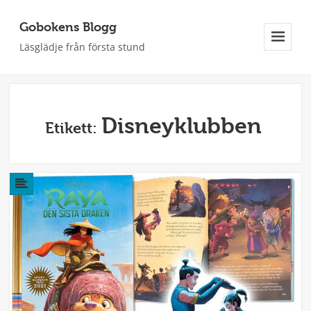
Gobokens Blogg
Läsglädje från första stund
Meny
Och
Widgets
Disneyklubben
Etikett: