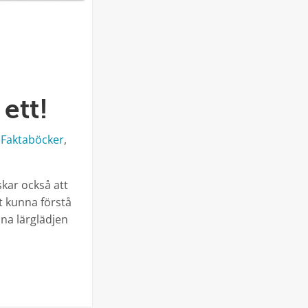
 ett!
rier
,
Faktaböcker
,
skar också att
t kunna förstå
nna lärglädjen