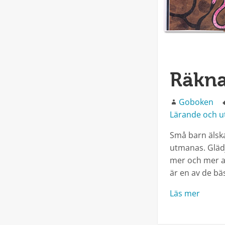
Räkna 
Författare
Goboken
Lärande och u
Små barn älskar
utmanas. Glädj
mer och mer av
är en av de bä
Läs mer