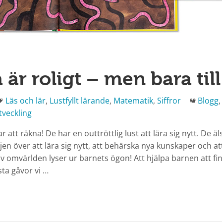
är roligt – men bara till
Taggar
Katego
Läs och lär
,
Lustfyllt lärande
,
Matematik
,
Siffror
Blogg
tveckling
 att räkna! De har en outtröttlig lust att lära sig nytt. De äl
en över att lära sig nytt, att behärska nya kunskaper och at
 omvärlden lyser ur barnets ögon! Att hjälpa barnen att fi
sta gåvor vi …