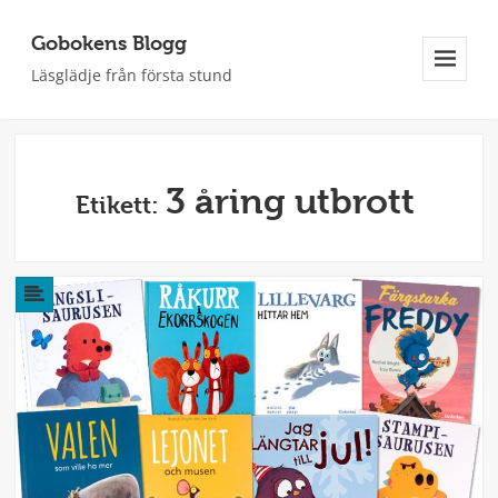
Gobokens Blogg
Läsglädje från första stund
Meny
Och
Widgets
3 åring utbrott
Etikett: