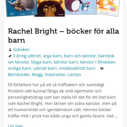
Rachel Bright – böcker för alla
barn
Författare
Goboken
Taggar
3 åring utbrott
,
arga barn
,
barn och känslor
,
barnbok
om känslor
,
blyga barn
,
känslor barn
,
känslor i förskolan
,
Kategorier
oroliga barn
,
utbrott barn
,
vredesutbrott barn
Barnböcker
,
Blogg
,
Inspiration
,
Lästips
Få författare har på ett så träffsäkert och samtidigt
finstämt sätt kunnat fånga de små egenheter och
personlighetsdrag som kan ställa till det för ett litet barn
som Rachel Bright. Hon skriver om svåra känslor, men på
ett humoristiskt och igenkännbart sätt. Hennes böcker
träffar mitt i prick hos både unga och gamla läsare. Vad …
Läs mer