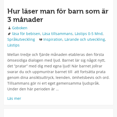
Hur läser man för barn som är
3 månader
Författare
Goboken
Taggar
läsa för bebisen
,
Läsa tillsammans
,
Lästips 0-5 Mnd
,
Kategorier
Språkutveckling
Inspiration
,
Lärande och utveckling
,
Lästips
Mellan tredje och fjärde månaden etableras den första
ömsesidiga dialogen med ljud. Barnet lär sig något nytt,
det ”pratar” med dig med egna ljud! När barnet jollrar
svarar du och uppmuntrar barnet till att fortsätta prata
genom dina ansiktsuttryck, leenden, ömhetsbevis och ord.
Tillsammans gör ni ert eget gemensamma ljudspråk.
Under den här perioden är …
Läs mer