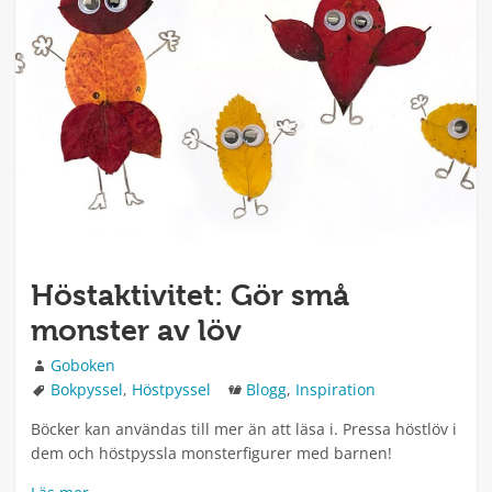
Höstaktivitet: Gör små
monster av löv
Författare
Goboken
Taggar
Kategorier
Bokpyssel
,
Höstpyssel
Blogg
,
Inspiration
Böcker kan användas till mer än att läsa i. Pressa höstlöv i
dem och höstpyssla monsterfigurer med barnen!