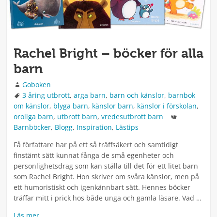
Rachel Bright – böcker för alla
barn
Författare
Goboken
Taggar
3 åring utbrott
,
arga barn
,
barn och känslor
,
barnbok
om känslor
,
blyga barn
,
känslor barn
,
känslor i förskolan
,
Kategorier
oroliga barn
,
utbrott barn
,
vredesutbrott barn
Barnböcker
,
Blogg
,
Inspiration
,
Lästips
Få författare har på ett så träffsäkert och samtidigt
finstämt sätt kunnat fånga de små egenheter och
personlighetsdrag som kan ställa till det för ett litet barn
som Rachel Bright. Hon skriver om svåra känslor, men på
ett humoristiskt och igenkännbart sätt. Hennes böcker
träffar mitt i prick hos både unga och gamla läsare. Vad …
Läs mer