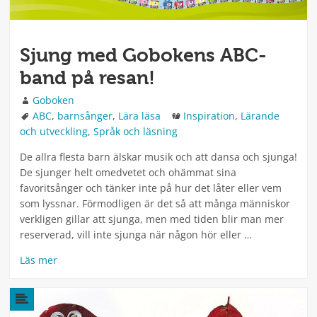
Sjung med Gobokens ABC-
band på resan!
Författare
Goboken
Taggar
Kategorier
ABC
,
barnsånger
,
Lära läsa
Inspiration
,
Lärande
och utveckling
,
Språk och läsning
De allra flesta barn älskar musik och att dansa och sjunga!
De sjunger helt omedvetet och ohämmat sina
favoritsånger och tänker inte på hur det låter eller vem
som lyssnar. Förmodligen är det så att många människor
verkligen gillar att sjunga, men med tiden blir man mer
reserverad, vill inte sjunga när någon hör eller …
Läs mer