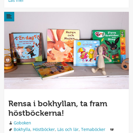
Läs mer
Rensa i bokhyllan, ta fram
höstböckerna!
Författare
Goboken
Taggar
Kategori
Bokhylla
,
Höstböcker
,
Läs och lär
,
Temaböcker