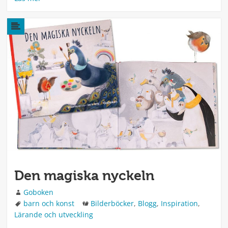
Den magiska nyckeln
Författare
Goboken
Taggar
Kategorier
barn och konst
Bilderböcker
,
Blogg
,
Inspiration
,
Lärande och utveckling