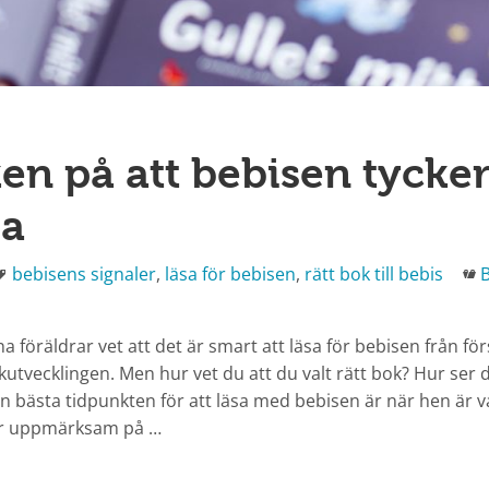
ken på att bebisen tycke
sa
Taggar
K
bebisens signaler
,
läsa för bebisen
,
rätt bok till bebis
a föräldrar vet att det är smart att läsa för bebisen från fö
åkutvecklingen. Men hur vet du att du valt rätt bok? Hur se
 bästa tidpunkten för att läsa med bebisen är när hen är v
är uppmärksam på …