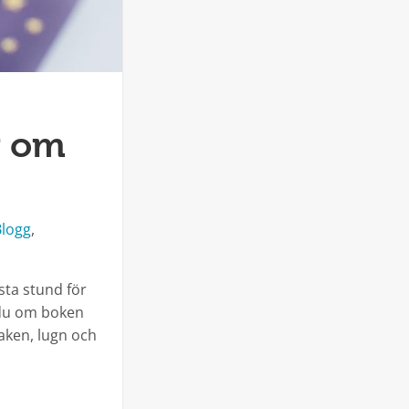
r om
ategorier
Blogg
,
rsta stund för
r du om boken
aken, lugn och