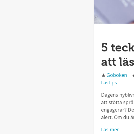
5 tec
att lä
Författare
Goboken
Lästips
Dagens nyblivn
att stötta spr
engagerar? Den
alert. Om du 
Läs mer