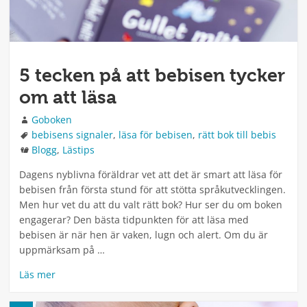
5 tecken på att bebisen tycker
om att läsa
Författare
Goboken
Taggar
bebisens signaler
,
läsa för bebisen
,
rätt bok till bebis
Kategorier
Blogg
,
Lästips
Dagens nyblivna föräldrar vet att det är smart att läsa för
bebisen från första stund för att stötta språkutvecklingen.
Men hur vet du att du valt rätt bok? Hur ser du om boken
engagerar? Den bästa tidpunkten för att läsa med
bebisen är när hen är vaken, lugn och alert. Om du är
uppmärksam på …
Läs mer