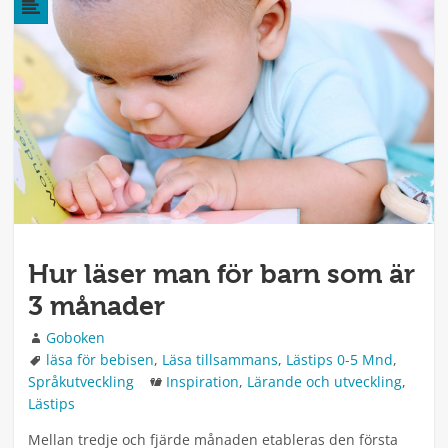
Hur läser man för barn som är
3 månader
Författare
Goboken
Taggar
läsa för bebisen
,
Läsa tillsammans
,
Lästips 0-5 Mnd
,
Kategorier
Språkutveckling
Inspiration
,
Lärande och utveckling
,
Lästips
Mellan tredje och fjärde månaden etableras den första