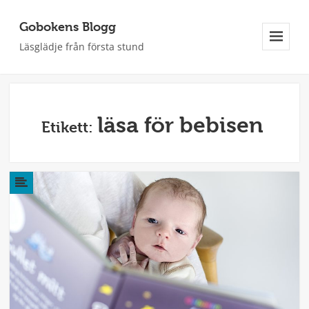
Gobokens Blogg
Läsglädje från första stund
Meny
Och
Widgets
läsa för bebisen
Etikett: