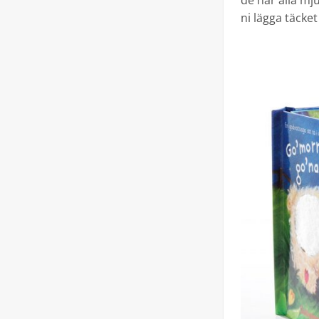
de har alla mj
ni lägga täcket