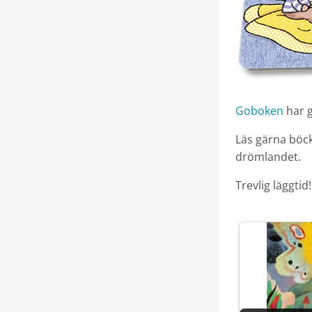
Goboken
har g
Läs gärna böcke
drömlandet.
Trevlig läggtid!