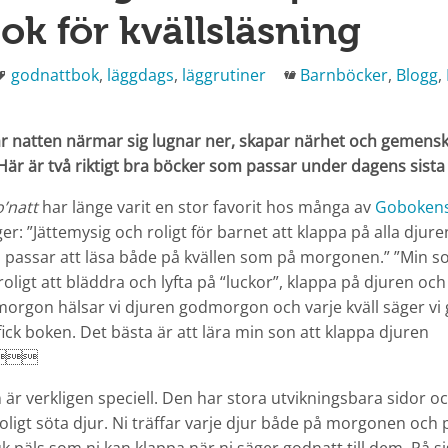
ok för kvällsläsning
Taggar
Kategorier
godnattbok
,
läggdags
,
läggrutiner
Barnböcker
,
Blogg
,
är natten närmar sig lugnar ner, skapar närhet och gemens
 Här är två riktigt bra böcker som passar under dagens sista
’natt
har länge varit en stor favorit hos många av
Goboken
r: ”Jättemysig och roligt för barnet att klappa på alla djuren
 passar att läsa både på kvällen som på morgonen.” ”Min so
ligt att bläddra och lyfta på “luckor”, klappa på djuren och t
 morgon hälsar vi djuren godmorgon och varje kväll säger vi
fick boken. Det bästa är att lära min son att klappa djuren
”
är verkligen speciell. Den har stora utvikningsbara sidor oc
oligt söta djur. Ni träffar varje djur både på morgonen och 