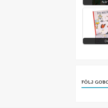
När
D
FÖLJ GOB