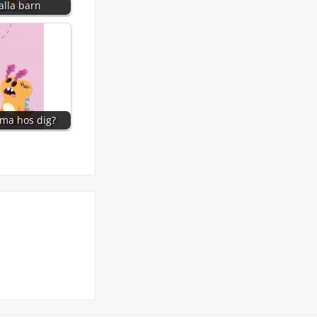
alla barn
ma hos dig?