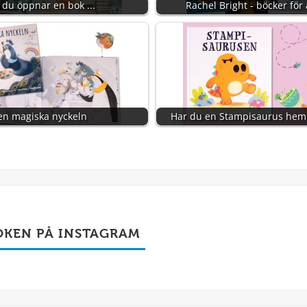
 du öppnar en bok ...
Rachel Bright - böcker för 
en magiska nyckeln
Har du en Stampisaurus hem
OKEN PÅ INSTAGRAM