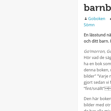
barnb
Författare
Goboken
Sömn
En lässtund n
och ditt barn.
Go’morron, Go
Hör vad de säge
ha en bok som
denna boken, ro
bilder” ”Varje
gjort sedan vi 
“fint/snällt
Den här boken 
bilder med otr