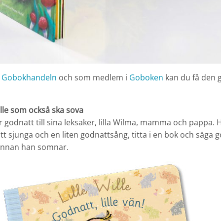
i
Gobokhandeln
och som medlem i
Goboken
kan du få den 
ille som också ska sova
ger godnatt till sina leksaker, lilla Wilma, mamma och pappa.
att sjunga och en liten godnattsång, titta i en bok och säga go
 innan han somnar.