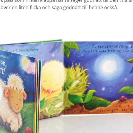
uk päls som ni kan klappa när ni säger godnatt till dem. På s
 över en liten flicka och säga godnatt till henne också.