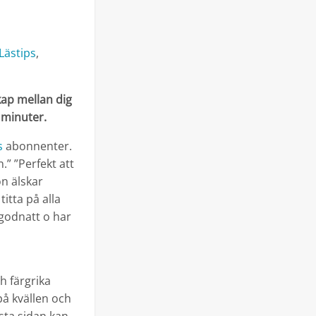
Lästips
,
kap mellan dig
 minuter.
s
abonnenter.
.” ”Perfekt att
n älskar
itta på alla
 godnatt o har
h färgrika
på kvällen och