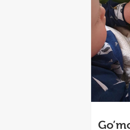
Go’mo