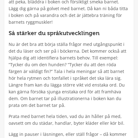
att peka, bläddra i boken och försiktigt smeka barnet.
Lägg dig gärna på golvet med barnet. Då kan ni båda titta
i boken och på varandra och det är jättebra träning för
barnets ryggmuskler!
Så stärker du språkutvecklingen
Nu är det bra att börja ställa frågor med utgångspunkt i
det du läser och ser på i böckerna. Det kommer också att
hjälpa dig att identifiera barnets behov. Till exempel:
”Tycker du om den hunden? ”Tycker du att den röda
färgen är väldigt fin?” Tala i hela meningar så att barnet
hör hela rytmen och tonfallet i språket det ska lära sig.
Längre fram kan du lägga större vikt vid enstaka ord. Du
kan gärna försöka sjunga enstaka ord för att framhäva
dem. Om barnet tar på illustrationerna i boken kan du
prata om det barnet tar på.
Prata med barnet hela tiden, vad du än håller på med,
oavsett om du städar, handlar, byter kläder eller kör bil.
Lägg in pauser i läsningen, eller ställ frågor – då kommer