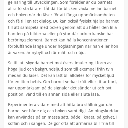
ge näring till utvecklingen. Som förälder är du barnets
allra första lärare. Låt därför blicken växla mellan barnet
och boken när du läser för att fånga uppmärksamheten
och få till en tät dialog. Du kan också fysiskt hjälpa barnet
till att samspela med boken genom att du håller den lilla
handen på bilderna eller på ytor där boken kanske har
beröringselement. Barnet kan hålla koncentrationen
förbluffande länge under högläsningen när han eller hon
är vaken, är nybytt och är mätt och nöjd.
Se till att skydda barnet mot överstimulering i form av
höga ljud och bakgrundsljud som till exempel från tv:n
medan du läser. Det kan lätt bli alldeles för mycket ljud
för en liten bebis. Om barnet verkar trött eller tittar bort,
var uppmärksam på de signaler det sänder ut och byt
position, vänd till en annan sida eller sluta läsa.
Experimentera vidare med att hitta bra ställningar där
barnet ser både dig och boken samtidigt. Amningskuddar
kan användas på en massa sätt, både i knäet, på golvet, i
soffan och i sängen. De gör ofta att armarna blir fria till