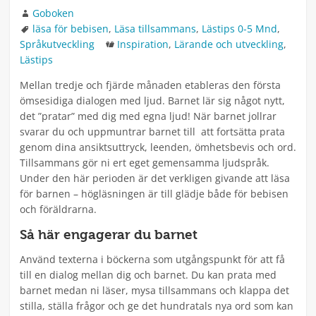
Författare
Goboken
Taggar
läsa för bebisen
,
Läsa tillsammans
,
Lästips 0-5 Mnd
,
Kategorier
Språkutveckling
Inspiration
,
Lärande och utveckling
,
Lästips
Mellan tredje och fjärde månaden etableras den första
ömsesidiga dialogen med ljud. Barnet lär sig något nytt,
det ”pratar” med dig med egna ljud! När barnet jollrar
svarar du och uppmuntrar barnet till att fortsätta prata
genom dina ansiktsuttryck, leenden, ömhetsbevis och ord.
Tillsammans gör ni ert eget gemensamma ljudspråk.
Under den här perioden är det verkligen givande att läsa
för barnen – högläsningen är till glädje både för bebisen
och föräldrarna.
Så här engagerar du barnet
Använd texterna i böckerna som utgångspunkt för att få
till en dialog mellan dig och barnet. Du kan prata med
barnet medan ni läser, mysa tillsammans och klappa det
stilla, ställa frågor och ge det hundratals nya ord som kan