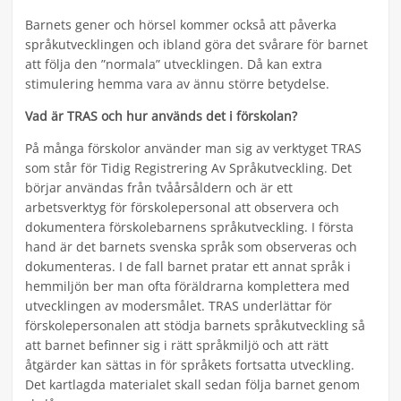
Barnets gener och hörsel kommer också att påverka
språkutvecklingen och ibland göra det svårare för barnet
att följa den ”normala” utvecklingen. Då kan extra
stimulering hemma vara av ännu större betydelse.
Vad är TRAS och hur används det i förskolan?
På många förskolor använder man sig av verktyget TRAS
som står för Tidig Registrering Av Språkutveckling. Det
börjar användas från tvåårsåldern och är ett
arbetsverktyg för förskolepersonal att observera och
dokumentera förskolebarnens språkutveckling. I första
hand är det barnets svenska språk som observeras och
dokumenteras. I de fall barnet pratar ett annat språk i
hemmiljön ber man ofta föräldrarna komplettera med
utvecklingen av modersmålet. TRAS underlättar för
förskolepersonalen att stödja barnets språkutveckling så
att barnet befinner sig i rätt språkmiljö och att rätt
åtgärder kan sättas in för språkets fortsatta utveckling.
Det kartlagda materialet skall sedan följa barnet genom