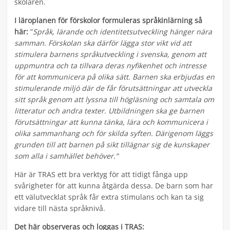
skolåren.
I läroplanen för förskolor formuleras språkinlärning så
här:
”
Språk, lärande och identitetsutveckling hänger nära
samman. Förskolan ska därför lägga stor vikt vid att
stimulera barnens språkutveckling i svenska, genom att
uppmuntra och ta tillvara deras nyfikenhet och intresse
för att kommunicera på olika sätt. Barnen ska erbjudas en
stimulerande miljö där de får förutsättningar att utveckla
sitt språk genom att lyssna till högläsning och samtala om
litteratur och andra texter. Utbildningen ska ge barnen
förutsättningar att kunna tänka, lära och kommunicera i
olika sammanhang och för skilda syften. Därigenom läggs
grunden till att barnen på sikt tillägnar sig de kunskaper
som alla i samhället behöver.”
Här är TRAS ett bra verktyg för att tidigt fånga upp
svårigheter för att kunna åtgärda dessa. De barn som har
ett välutvecklat språk får extra stimulans och kan ta sig
vidare till nästa språknivå.
Det här observeras och loggas i TRAS: