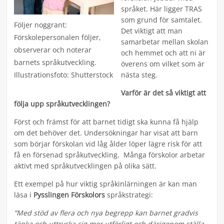
språket. Här ligger TRAS
som grund för samtalet.
Följer noggrant:
Det viktigt att man
Förskolepersonalen följer,
samarbetar mellan skolan
observerar och noterar
och hemmet och att ni är
barnets språkutveckling.
överens om vilket som är
Illustrationsfoto: Shutterstock
nästa steg.
Varför är det så viktigt att
följa upp språkutvecklingen?
Först och främst för att barnet tidigt ska kunna få hjälp
om det behöver det. Undersökningar har visat att barn
som börjar förskolan vid låg ålder löper lägre risk för att
få en försenad språkutveckling. Många förskolor arbetar
aktivt med språkutvecklingen på olika sätt.
Ett exempel på hur viktig språkinlärningen är kan man
läsa i
Pysslingen Förskolors
språkstrategi:
”Med stöd av flera och nya begrepp kan barnet gradvis
tänka och uttrycka sig mer utförligt och därigenom ställa