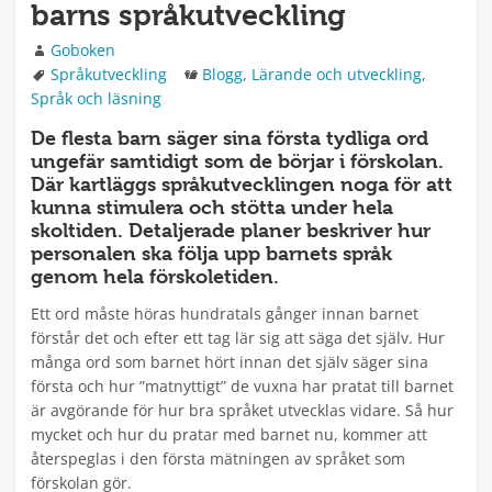
barns språkutveckling
Författare
Goboken
Taggar
Kategorier
Språkutveckling
Blogg
,
Lärande och utveckling
,
Språk och läsning
De flesta barn säger sina första tydliga ord
ungefär samtidigt som de börjar i förskolan.
Där kartläggs språkutvecklingen noga för att
kunna stimulera och stötta under hela
skoltiden. Detaljerade planer beskriver hur
personalen ska följa upp barnets språk
genom hela förskoletiden.
Ett ord måste höras hundratals gånger innan barnet
förstår det och efter ett tag lär sig att säga det själv. Hur
många ord som barnet hört innan det själv säger sina
första och hur ”matnyttigt” de vuxna har pratat till barnet
är avgörande för hur bra språket utvecklas vidare. Så hur
mycket och hur du pratar med barnet nu, kommer att
återspeglas i den första mätningen av språket som
förskolan gör.