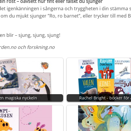
in röst – oavsett hur fint eller falskt du sjunger
 det igenkänningen i sångerna och tryggheten i din stämma
om du mjukt sjunger ”Ro, ro barnet”, eller trycker till med B
 blir – sjung, sjung, sjung!
rden.no och forskning.no
en magiska nyckeln
Rachel Bright - böcker för 