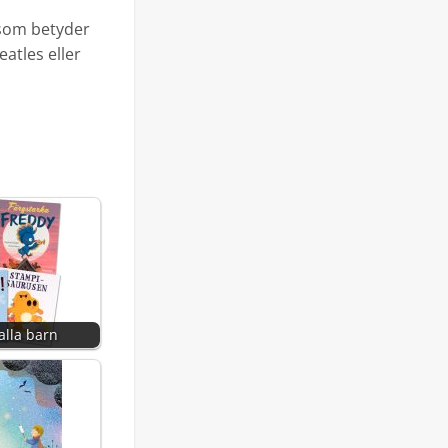
 som betyder
eatles eller
alla barn