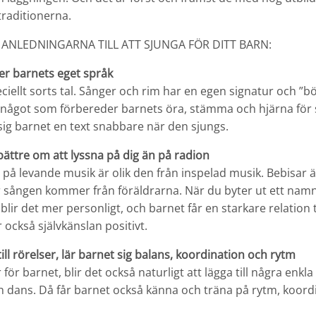
traditionerna.
 ANLEDNINGARNA TILL ATT SJUNGA FÖR DITT BARN:
er barnets eget språk
eciellt sorts tal. Sånger och rim har en egen signatur och ”b
något som förbereder barnets öra, stämma och hjärna för 
ig barnet en text snabbare när den sjungs.
bättre om att lyssna på dig än på radion
på levande musik är olik den från inspelad musik. Bebisar är
r sången kommer från föräldrarna. När du byter ut ett namn
lir det mer personligt, och barnet får en starkare relation t
 också självkänslan positivt.
ill rörelser, lär barnet sig balans, koordination och rytm
ör barnet, blir det också naturligt att lägga till några enkla 
 dans. Då får barnet också känna och träna på rytm, koord