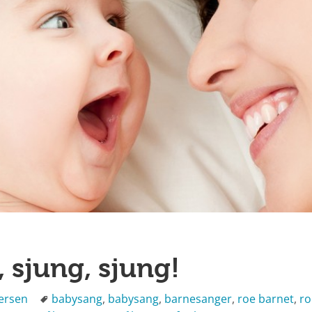
, sjung, sjung!
Taggar
dersen
babysang
,
babysang
,
barnesanger
,
roe barnet
,
ro