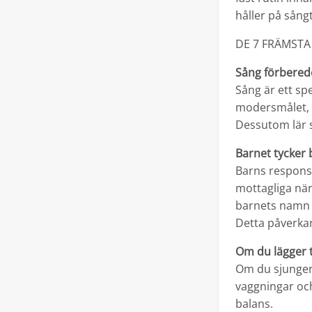
håller på sång
DE 7 FRÄMSTA
Sång förbered
Sång är ett sp
modersmålet, 
Dessutom lär s
Barnet tycker 
Barns respons 
mottagliga nä
barnets namn b
Detta påverkar
Om du lägger t
Om du sjunger f
vaggningar och
balans.