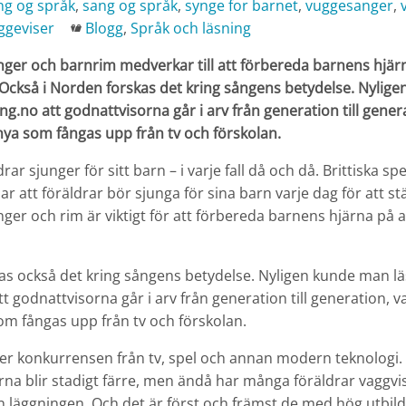
ng og språk
,
sang og språk
,
synge for barnet
,
vuggesanger
,
Kategorier
ggeviser
Blogg
,
Språk och läsning
ger och barnrim medverkar till att förbereda barnens hjär
. Också i Norden forskas det kring sångens betydelse. Nyli
ng.no att godnattvisorna går i arv från generation till gener
ya som fångas upp från tv och förskolan.
rar sjunger för sitt barn – i varje fall då och då. Brittiska spe
r att föräldrar bör sjunga för sina barn varje dag för att st
er och rim är viktigt för att förbereda barnens hjärna på at
as också det kring sångens betydelse. Nyligen kunde man l
tt godnattvisorna går i arv från generation till generation, 
om fångas upp från tv och förskolan.
er konkurrensen från tv, spel och annan modern teknologi.
na blir stadigt färre, men ändå har många föräldrar vaggv
an läggningen. Och det är först och främst de med hög utbi