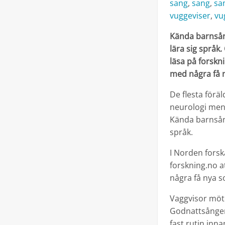
sang
,
sang
,
sa
vuggeviser
,
vu
Kända barnsån
lära sig språk
läsa på forskni
med några få n
De flesta föräld
neurologi mena
Kända barnsång
språk.
I Norden forsk
forskning.no a
några få nya s
Vaggvisor möt
Godnattsånger
fast rutin inn