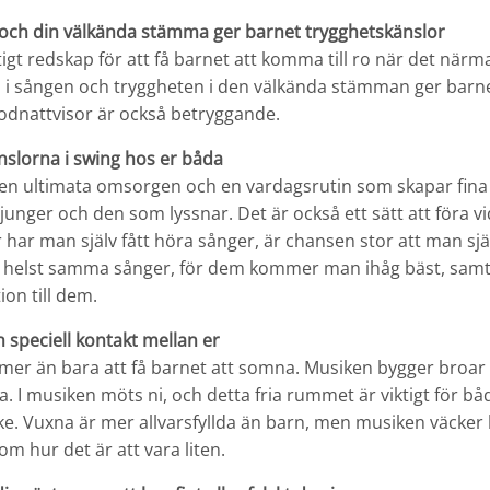
och din välkända stämma ger barnet trygghetskänslor
tigt redskap för att få barnet att komma till ro när det närm
i sången och tryggheten i den välkända stämman ger barnet
odnattvisor är också betryggande.
nslorna i swing hos er båda
den ultimata omsorgen och en vardagsrutin som skapar fina
unger och den som lyssnar. Det är också ett sätt att föra v
r har man själv fått höra sånger, är chansen stor att man sjä
h helst samma sånger, för dem kommer man ihåg bäst, sam
tion till dem.
 speciell kontakt mellan er
mer än bara att få barnet att somna. Musiken bygger broar
. I musiken möts ni, och detta fria rummet är viktigt för bå
e. Vuxna är mer allvarsfyllda än barn, men musiken väcker 
m hur det är att vara liten.