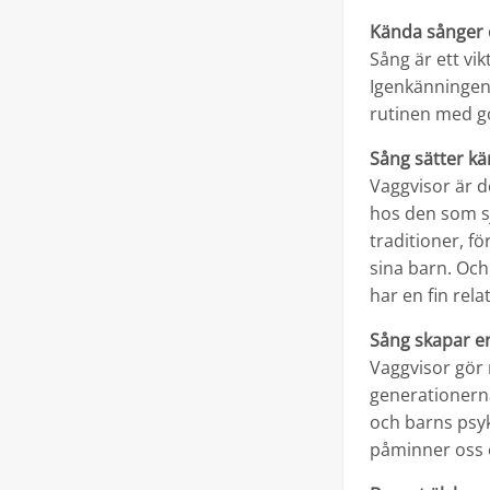
Kända sånger 
Sång är ett vik
Igenkänningen 
rutinen med g
Sång sätter kä
Vaggvisor är 
hos den som sj
traditioner, fö
sina barn. Oc
har en fin rela
Sång skapar en
Vaggvisor gör 
generationerna
och barns psyk
påminner oss o