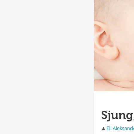
Sjung
Författare
Eli Aleksan