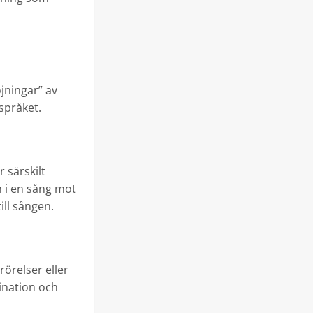
öjningar” av
språket.
 särskilt
 i en sång mot
ill sången.
rörelser eller
ination och