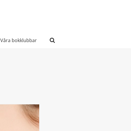
Våra bokklubbar
Sök
efter: