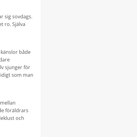
ar sig sovdags.
 ro. Själva
 känslor både
idare
lv sjunger för
tidigt som man
 mellan
de föräldrars
leklust och