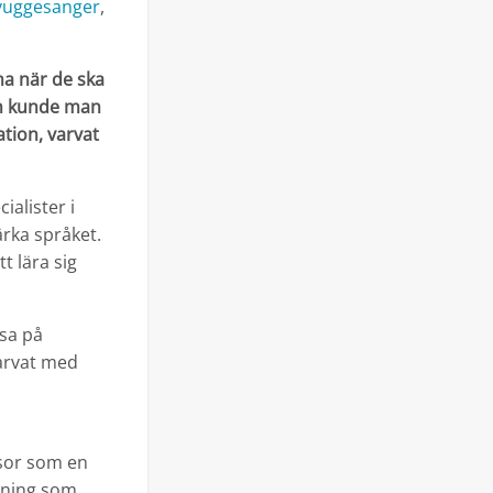
vuggesanger
,
na när de ska
gen kunde man
ation, varvat
cialister i
ärka språket.
t lära sig
äsa på
varvat med
isor som en
ldning som