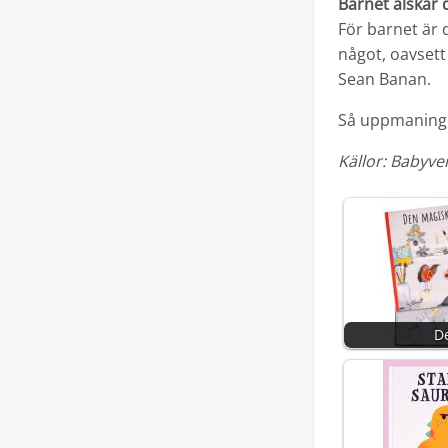
Barnet älskar d
För barnet är
något, oavsett 
Sean Banan.
Så uppmaningen
Källor: Babyve
D