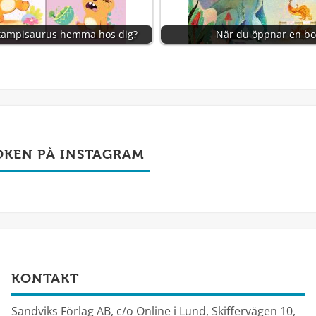
Stampisaurus hemma hos dig?
När du öppnar en bok
OKEN PÅ INSTAGRAM
KONTAKT
Sandviks Förlag AB, c/o Online i Lund, Skiffervägen 10,