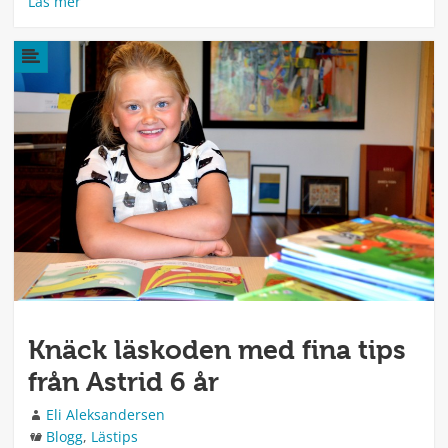
Läs mer
Knäck läskoden med fina tips
från Astrid 6 år
Författare
Eli Aleksandersen
Kategorier
Blogg
,
Lästips