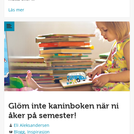
Läs mer
Glöm inte kaninboken när ni
åker på semester!
Författare
Eli Aleksandersen
Kategorier
Blogg
,
Inspirasjon