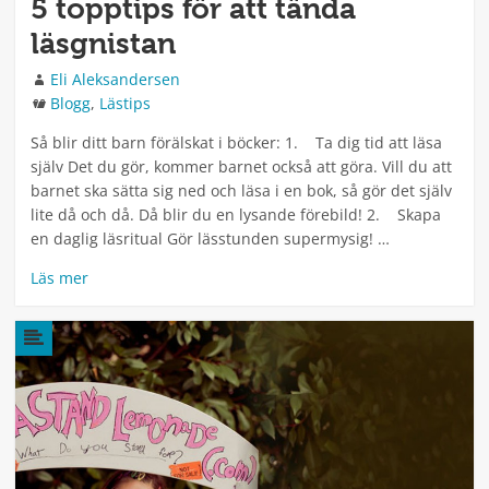
5 topptips för att tända
läsgnistan
Författare
Eli Aleksandersen
Kategorier
Blogg
,
Lästips
Så blir ditt barn förälskat i böcker: 1. Ta dig tid att läsa
själv Det du gör, kommer barnet också att göra. Vill du att
barnet ska sätta sig ned och läsa i en bok, så gör det själv
lite då och då. Då blir du en lysande förebild! 2. Skapa
en daglig läsritual Gör lässtunden supermysig! …
Läs mer