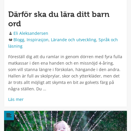
Därför ska du lära ditt barn
ord
Författare
Eli Aleksandersen
Kategorier
Blogg
,
Inspirasjon
,
Lärande och utveckling
,
Språk och
läsning
Föreställ dig att du ramlar in genom dörren med fyra fulla
matkassar i den ena handen och en missnöjd 4-åring,
som vill stanna längre i förskolan, hängande i den andra.
Hallen är full av skolprylar, skor och ytterkläder, men det
är trots allt möjligt att skymta en bit av golvets färg på
några ställen. Du …
Läs mer