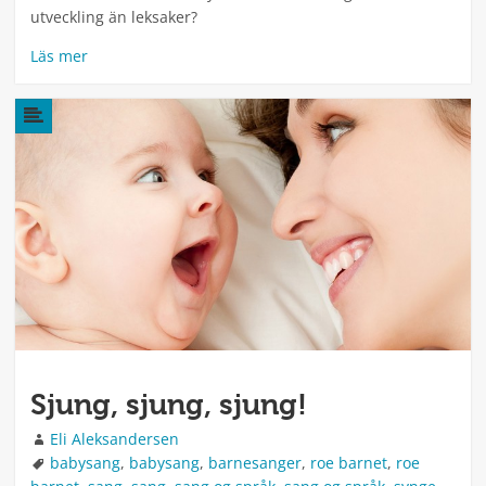
utveckling än leksaker?
Läs mer
Sjung, sjung, sjung!
Författare
Eli Aleksandersen
Taggar
babysang
,
babysang
,
barnesanger
,
roe barnet
,
roe