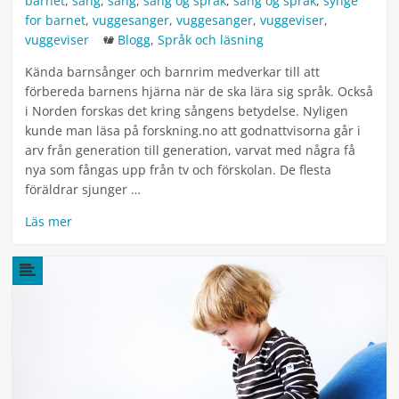
barnet
,
sang
,
sang
,
sang og språk
,
sang og språk
,
synge
for barnet
,
vuggesanger
,
vuggesanger
,
vuggeviser
,
Kategorier
vuggeviser
Blogg
,
Språk och läsning
Kända barnsånger och barnrim medverkar till att
förbereda barnens hjärna när de ska lära sig språk. Också
i Norden forskas det kring sångens betydelse. Nyligen
kunde man läsa på forskning.no att godnattvisorna går i
arv från generation till generation, varvat med några få
nya som fångas upp från tv och förskolan. De flesta
föräldrar sjunger …
Läs mer