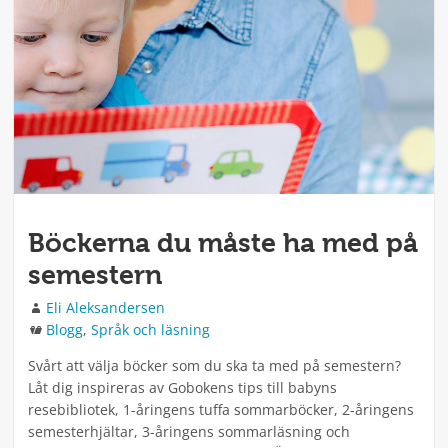
Böckerna du måste ha med på
semestern
Författare
Eli Aleksandersen
Kategorier
Blogg
,
Språk och läsning
Svårt att välja böcker som du ska ta med på semestern?
Låt dig inspireras av Gobokens tips till babyns
resebibliotek, 1-åringens tuffa sommarböcker, 2-åringens
semesterhjältar, 3-åringens sommarläsning och