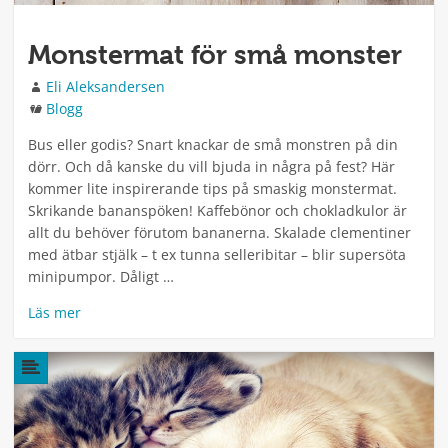
Monstermat för små monster
Författare
Eli Aleksandersen
Kategorier
Blogg
Bus eller godis? Snart knackar de små monstren på din
dörr. Och då kanske du vill bjuda in några på fest? Här
kommer lite inspirerande tips på smaskig monstermat.
Skrikande bananspöken! Kaffebönor och chokladkulor är
allt du behöver förutom bananerna. Skalade clementiner
med ätbar stjälk – t ex tunna selleribitar – blir supersöta
minipumpor. Dåligt …
Läs mer