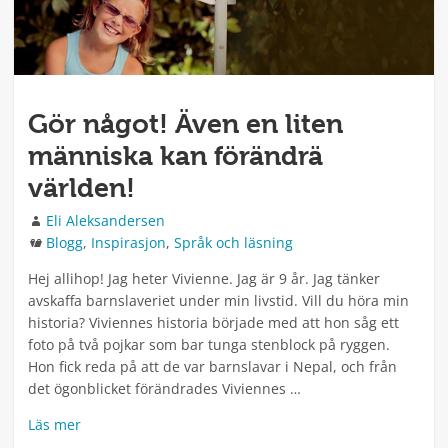
Gör något! Även en liten
människa kan förändrä
världen!
Författare
Eli Aleksandersen
Kategorier
Blogg
,
Inspirasjon
,
Språk och läsning
Hej allihop! Jag heter Vivienne. Jag är 9 år. Jag tänker
avskaffa barnslaveriet under min livstid. Vill du höra min
historia? Viviennes historia började med att hon såg ett
foto på två pojkar som bar tunga stenblock på ryggen.
Hon fick reda på att de var barnslavar i Nepal, och från
det ögonblicket förändrades Viviennes …
Läs mer