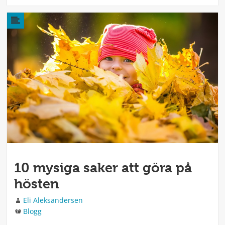
10 mysiga saker att göra på
hösten
Författare
Eli Aleksandersen
Kategorier
Blogg