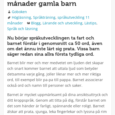
månader gamla barn
Författare
Goboken
Taggar
Högläsning
,
Språkträning
,
språkutveckling 11
Kategorier
månader
Blogg
,
Lärande och utveckling
,
Lästips
,
Språk och läsning
Nu börjar språkutvecklingen ta fart och
barnet förstår i genomsnitt ca 50 ord, även
om det ännu inte lärt sig prata. Vissa barn
säger redan sina allra första tydliga ord.
Barnet blir mer och mer medvetet om ljuden det skapar
och snart kommer barnet att uttala ljud som betyder
detsamma varje gång. Joller liknar mer och mer riktiga
ord, till exempel blir pa-pa till pappa. Barnet associerar
också ord och namn till personer och saker.
Barnet är mycket uppmärksamt på dina ansiktsuttryck och
ditt kroppspråk. Genom att titta på dig, förstår barnet om
det som händer är farligt, spännande eller roligt. Barnet
älskar att prata, sjunga, leka fingerlekar och lyssna på rim