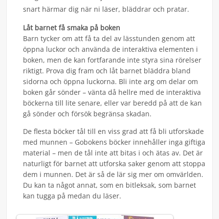
snart härmar dig när ni läser, bläddrar och pratar.
Låt barnet få smaka på boken
Barn tycker om att få ta del av lässtunden genom att
öppna luckor och använda de interaktiva elementen i
boken, men de kan fortfarande inte styra sina rörelser
riktigt. Prova dig fram och låt barnet bläddra bland
sidorna och öppna luckorna. Bli inte arg om delar om
boken går sönder – vänta då hellre med de interaktiva
böckerna till lite senare, eller var beredd på att de kan
gå sönder och försök begränsa skadan.
De flesta böcker tål till en viss grad att få bli utforskade
med munnen – Gobokens böcker innehåller inga giftiga
material – men de tål inte att bitas i och ätas av. Det är
naturligt för barnet att utforska saker genom att stoppa
dem i munnen. Det är så de lär sig mer om omvärlden.
Du kan ta något annat, som en bitleksak, som barnet
kan tugga på medan du läser.