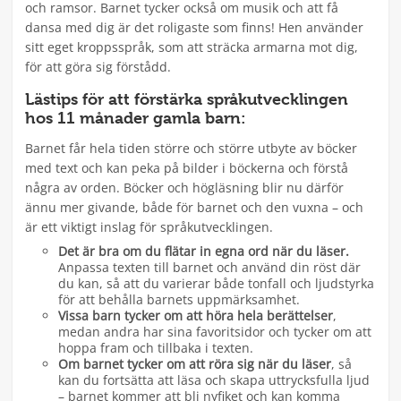
och ramsor. Barnet tycker också om musik och att få
dansa med dig är det roligaste som finns! Hen använder
sitt eget kroppsspråk, som att sträcka armarna mot dig,
för att göra sig förstådd.
Lästips för att förstärka språkutvecklingen
hos 11 månader gamla barn:
Barnet får hela tiden större och större utbyte av böcker
med text och kan peka på bilder i böckerna och förstå
några av orden. Böcker och högläsning blir nu därför
ännu mer givande, både för barnet och den vuxna – och
är ett viktigt inslag för språkutvecklingen.
Det är bra om du flätar in egna ord när du läser.
Anpassa texten till barnet och använd din röst där
du kan, så att du varierar både tonfall och ljudstyrka
för att behålla barnets uppmärksamhet.
Vissa barn
tycker om att höra hela berättelser
,
medan andra har sina favoritsidor och tycker om att
hoppa fram och tillbaka i texten.
Om barnet tycker om att röra sig när du läser
, så
kan du fortsätta att läsa och skapa uttrycksfulla ljud
– barnet kommer att bli nyfiket och kan komma