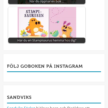
När du öppnar en bok ...
Har du en Stampisaurus hemma hos dig?
FÖLJ GOBOKEN PÅ INSTAGRAM
SANDVIKS